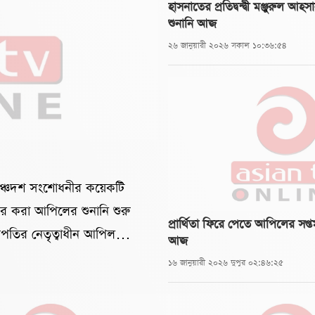
হাসনাতের প্রতিদ্বন্দ্বী মঞ্জুরুল আ
শুনানি আজ
২৬ জানুয়ারী ২০২৬ সকাল ১০:৩৬:৫৪
র পঞ্চদশ সংশোধনীর কয়েকটি
ের করা আপিলের শুনানি শুরু
প্রার্থিতা ফিরে পেতে আপিলের সপ্ত
পতির নেতৃত্বাধীন আপিল
আজ
জানা যায়, আদালতে রাষ্ট্রপক্ষে
১৬ জানুয়ারী ২০২৬ দুপুর ০২:৪৬:২৫
ল। অন্যদিকে রিট
হাম্মদ শিশির মনির ও ড.