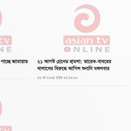
 পাচ্ছে জামায়াত
২১ আগস্ট গ্রেনেড হামলা: তারেক-বাবরের
খালাসের বিরুদ্ধে আপিল শুনানি মঙ্গলবার
২৬ মে ২০২৫ দুপুর ১২:২৩:০০