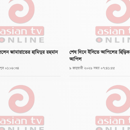
বিরুদ্ধে দায়ের করা লিভ টু
চারপতি ড. সৈয়দ রেফাত
৩ নভেম্বর তত্ত্বাবধায়ক
টি বিষয় অবৈধ ঘোষণা করে
হয়। ওই আবেদনে পঞ্চদশ
ে পেলেন জামায়াতের হামিদুর রহমান
শেষ দিনে ইসিতে আপিলের হিড়িক, ১
আপিল
ুপুর ০১:০৮:৩৪
৯ জানুয়ারী ২০২৬ সন্ধ্যা ০৭:৪১:৫৫