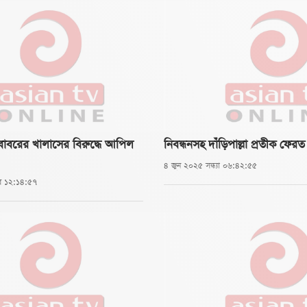
াবরের খালাসের বিরুদ্ধে আপিল
নিবন্ধনসহ দাঁড়িপাল্লা প্রতীক ফেরত
৪ জুন ২০২৫ সন্ধ্যা ০৬:৪২:৫৫
ুর ১২:১৪:৫৭