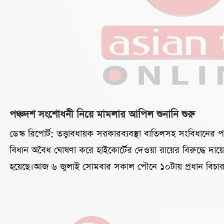
পঞ্চদশ সংশোধনী নিয়ে মামলার আপিল শুনানি শুরু
ডেস্ক রিপোর্ট: তত্ত্বাবধায়ক সরকারব্যবস্থা বাতিলসহ সংবিধানে
বিধান অবৈধ ঘোষণা করে হাইকোর্টের দেওয়া রায়ের বিরুদ্ধে দায়
হয়েছে।আজ ৬ জুলাই সোমবার সকাল পৌনে ১০টায় প্রধান বিচার
বিভাগের বেঞ্চে এ শুনানি শুরু হয়।কালের কণ্ঠের প্রতিবেদন থেকে 
শুনানিতে অংশ নিচ্ছেন অ্যাটর্নি জেনারেল মো. রুহুল কুদ্দুস কাজ
আবেদনকারীদের পক্ষে শুনানি করছেন আইনজীবী অ্যাডভোকেট মো