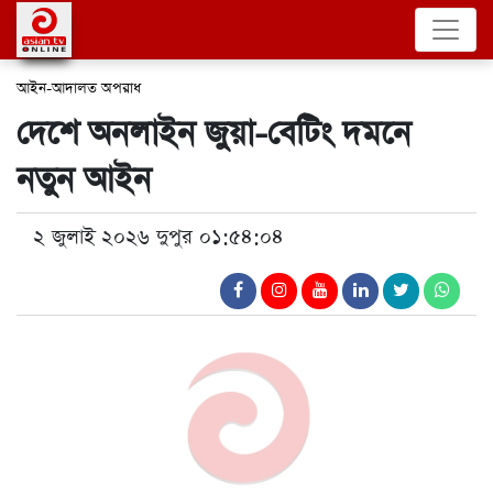
আইন-আদালত
অপরাধ
দেশে অনলাইন জুয়া-বেটিং দমনে
নতুন আইন
২ জুলাই ২০২৬ দুপুর ০১:৫৪:০৪