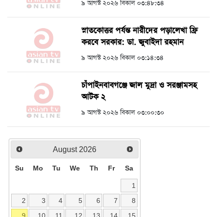
৯ আগস্ট ২০২৬ বিকাল ০৩:৪৮:৩৪
স্নাতকোত্তর পর্যন্ত নারীদের পড়ালেখা ফ্রি
করবে সরকার: ডা. জুবাইদা রহমান
৯ আগস্ট ২০২৬ বিকাল ০৩:১৪:৩৪
চাঁপাইনবাবগঞ্জে জাল মুদ্রা ও সরঞ্জামসহ
আটক ২
৯ আগস্ট ২০২৬ বিকাল ০৩:০০:৩০
August
2026
Su
Mo
Tu
We
Th
Fr
Sa
1
2
3
4
5
6
7
8
9
10
11
12
13
14
15