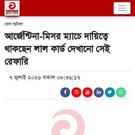
খেলা
ফুটবল
আর্জেন্টিনা-মিসর ম্যাচে দায়িত্বে
থাকছেন লাল কার্ড দেখানো সেই
রেফারি
৭ জুলাই ২০২৬ সকাল ০৮:৩৬:১৭