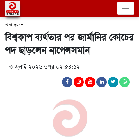
খেলা
ফুটবল
বিশ্বকাপ ব্যর্থতার পর জার্মানির কোচের
পদ ছাড়লেন নাগেলসমান
৩ জুলাই ২০২৬ দুপুর ০২:৫৪:১২