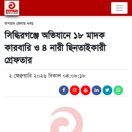
অপরাধ
জেলার খবর
সিদ্ধিরগঞ্জে অভিযানে ১৮ মাদক
কারবারি ও ৪ নারী ছিনতাইকারী
গ্রেফতার
২ ফেব্রুয়ারি ২০২৬ বিকাল ০৪:০৮:১৮