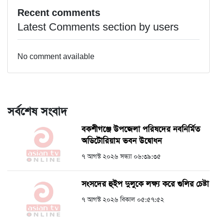
Recent comments
Latest Comments section by users
No comment available
সর্বশেষ সংবাদ
বকশীগঞ্জে উপজেলা পরিষদের নবনির্মিত
অডিটোরিয়াম ভবন উদ্বোধন
৭ আগস্ট ২০২৬ সন্ধ্যা ০৬:৩৯:৩৫
সংসদের হুইপ দুলুকে লক্ষ্য করে গুলির চেষ্টা
৭ আগস্ট ২০২৬ বিকাল ০৫:৫৭:৫২