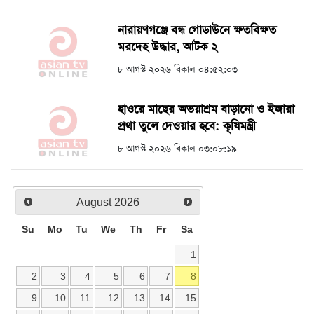
নারায়ণগঞ্জে বন্ধ গোডাউনে ক্ষতবিক্ষত
মরদেহ উদ্ধার, আটক ২
৮ আগস্ট ২০২৬ বিকাল ০৪:৫২:০৩
হাওরে মাছের অভয়াশ্রম বাড়ানো ও ইজারা
প্রথা তুলে দেওয়ার হবে: কৃষিমন্ত্রী
৮ আগস্ট ২০২৬ বিকাল ০৩:০৮:১৯
August
2026
Su
Mo
Tu
We
Th
Fr
Sa
1
2
3
4
5
6
7
8
9
10
11
12
13
14
15