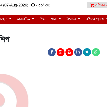
৮:৩২ (07-Aug-2026)
- ৩৩° সে:
এশিয়ান ব
াবাংলা
আন্তর্জাতিক
শিক্ষা
খেলা
বিনোদন
এশিয়ান প্রোগ্রাম
‌শিপ