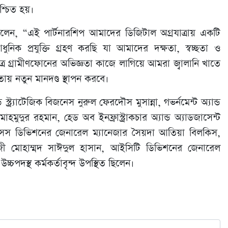
শ্চিত হয়।
লেন, “এই পার্টনারশিপ আমাদের ডিজিটাল অগ্রযাত্রায় একটি
নিক প্রযুক্তি গ্রহণ করছি যা আমাদের দক্ষতা, স্বচ্ছতা ও
ে গ্রামীণফোনের অভিজ্ঞতা কাজে লাগিয়ে আমরা জ্বালানি খাতে
তায় নতুন মানদণ্ড স্থাপন করবে।
ড স্ট্র্যাটেজিক বিজনেস নুরুল ফেরদৌস মুসান্না, গভর্নমেন্ট অ্যান্ড
 মাহমুদুর রহমান, হেড অব ইনফ্রাস্ট্রাকচার অ্যান্ড অ্যাডজাসেন্ট
িসেস ডিভিশনের জেনারেল ম্যানেজার সৈয়দা আতিয়া বিলকিস,
ী মোহাম্মদ সাঈদুল হাসান, আইসিটি ডিভিশনের জেনারেল
চপদস্থ কর্মকর্তাবৃন্দ উপস্থিত ছিলেন।