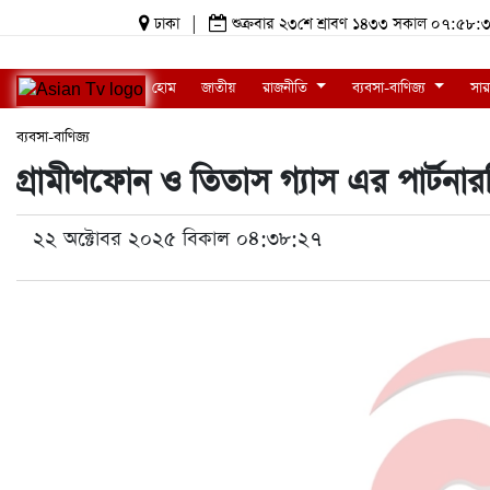
ঢাকা
|
শুক্রবার ২৩শে শ্রাবণ ১৪৩৩ সকাল ০৭:৫
হোম
জাতীয়
রাজনীতি
ব্যবসা-বাণিজ্য
সার
ব্যবসা-বাণিজ্য
গ্রামীণফোন ও তিতাস গ্যাস এর পার্টনার
২২ অক্টোবর ২০২৫ বিকাল ০৪:৩৮:২৭