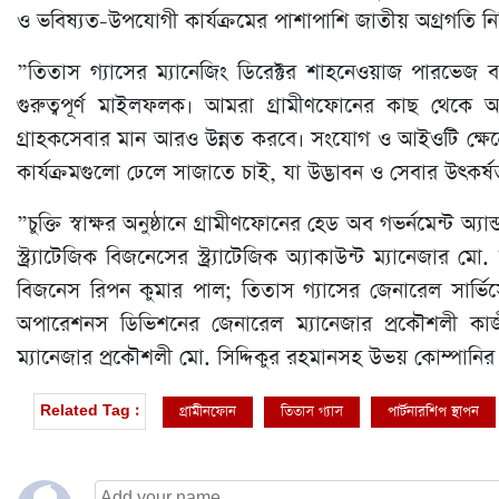
ও ভবিষ্যত-উপযোগী কার্যক্রমের পাশাপাশি জাতীয় অগ্রগতি নি
”তিতাস গ্যাসের ম্যানেজিং ডিরেক্টর শাহনেওয়াজ পারভেজ ব
গুরুত্বপূর্ণ মাইলফলক। আমরা গ্রামীণফোনের কাছ থেকে আধু
গ্রাহকসেবার মান আরও উন্নত করবে। সংযোগ ও আইওটি ক্ষেত্র
কার্যক্রমগুলো ঢেলে সাজাতে চাই, যা উদ্ভাবন ও সেবার উৎকর্ষ
”চুক্তি স্বাক্ষর অনুষ্ঠানে গ্রামীণফোনের হেড অব গভর্নমেন্ট অ্যান্
স্ট্র্যাটেজিক বিজনেসের স্ট্র্যাটেজিক অ্যাকাউন্ট ম্যানেজার মো.
বিজনেস রিপন কুমার পাল; তিতাস গ্যাসের জেনারেল সার্ভ
অপারেশনস ডিভিশনের জেনারেল ম্যানেজার প্রকৌশলী কাজ
ম্যানেজার প্রকৌশলী মো. সিদ্দিকুর রহমানসহ উভয় কোম্পানির উচ্
গ্রামীনফোন
তিতাস গ্যাস
পার্টনারশিপ স্থাপন
Related Tag :