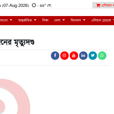
৬:২১ (07-Aug-2026)
- ৩৩° সে:
এশিয়ান ব
াবাংলা
আন্তর্জাতিক
শিক্ষা
খেলা
বিনোদন
এশিয়ান প্রোগ্রাম
র মৃত্যুদণ্ড