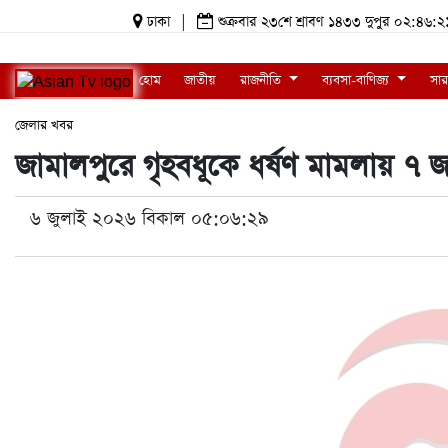
ঢাকা
|
শুক্রবার ২৩শে শ্রাবণ ১৪৩৩ দুপুর ০২:৪
হোম
জাতীয়
রাজনীতি
ব্যবসা-বাণিজ্য
সার
জেলার খবর
জামালপুরে গৃহবধূকে ধর্ষণ মামলায় ৭ জনে
৬ জুলাই ২০২৬ বিকাল ০৫:০৬:২৯