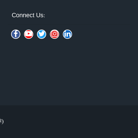
Connect Us:
ি)