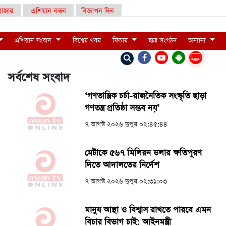
াজার
এশিয়ান বন্ধন
বিজ্ঞাপন দিন
এশিয়ান সংবাদ
বিশ্বের খবর
ফিচার
ছাত্র সংগঠন
অন্যান্য
LIVE
সর্বশেষ সংবাদ
‘গণতান্ত্রিক চর্চা-রাজনৈতিক সংস্কৃতি ছাড়া
গণতন্ত্র প্রতিষ্ঠা সম্ভব নয়’
৭ আগস্ট ২০২৬ দুপুর ০২:৪৫:৪৪
মেটাকে ৫৬৭ মিলিয়ন ডলার ক্ষতিপূরণ
দিতে আদালতের নির্দেশ
৭ আগস্ট ২০২৬ দুপুর ০২:৩১:০৩
মানুষ আস্থা ও বিশ্বাস রাখতে পারবে এমন
বিচার বিভাগ চাই: আইনমন্ত্রী