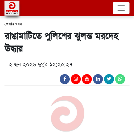
জেলার খবর
রাঙামাটিতে পুলিশের ঝুলন্ত মরদেহ
উদ্ধার
২ জুন ২০২৬ দুপুর ১২:২০:২৭