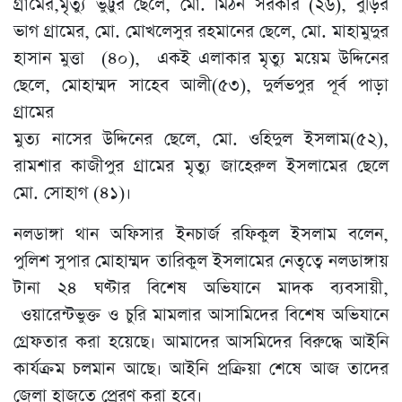
গ্রামের,মৃত্যু ভুট্টুর ছেলে, মো. মিঠন সরকার (২৬), বুড়ির
ভাগ গ্রামের, মো. মোখলেসুর রহমানের ছেলে, মো. মাহামুদুর
হাসান মুত্তা (৪০), একই এলাকার মৃত্যু ময়েম উদ্দিনের
ছেলে, মোহাম্মদ সাহেব আলী(৫৩), দুর্লভপুর পূর্ব পাড়া
গ্রামের
মুত্য নাসের উদ্দিনের ছেলে, মো. ওহিদুল ইসলাম(৫২),
রামশার কাজীপুর গ্রামের মৃত্যু জাহেরুল ইসলামের ছেলে
মো. সোহাগ (৪১)।
নলডাঙ্গা থান অফিসার ইনচার্জ রফিকুল ইসলাম বলেন,
পুলিশ সুপার মোহাম্মদ তারিকুল ইসলামের নেতৃত্বে নলডাঙ্গায়
টানা ২৪ ঘণ্টার বিশেষ অভিযানে মাদক ব্যবসায়ী,
ওয়ারেন্টভুক্ত ও চুরি মামলার আসামিদের বিশেষ অভিযানে
গ্রেফতার করা হয়েছে। আমাদের আসমিদের বিরুদ্ধে আইনি
কার্যক্রম চলমান আছে। আইনি প্রক্রিয়া শেষে আজ তাদের
জেলা হাজতে প্রেরণ করা হবে।