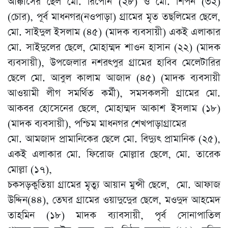
আক্কাসের ছেল মো. রিপোন (২৮) ও মো. শিপন (৩২)
(চোর), পূর্ব মাধনগর(নওপাড়া) গ্রামের মৃত তছলিমের ছেলে,
মো. সাইদুল ইসলাম (৪৫) (মাদক ব্যবসায়ী) একই এলাকার
মো. সাইদুলের ছেলে, মোহাম্মদ শাওন হাসান (২২) (মাদক
ব্যবসায়ী), উপজেলার নশরৎপুর গ্রামের হাবিব মেলেটারির
ছেলে মো. আবুল কালাম আজাদ (৪৫) (মাদক ব্যবসায়ী
আওয়ামী লীগ সমর্থিত কর্মী), সমসকলসী গ্রামের মো.
আকবর হোসেনের ছেলে, মোহাম্মদ আকাশ ইসলাম (১৮)
(মাদক ব্যবসায়ী), পশ্চিম মাধনগর শেখপাড়াগ্রামের
মো. আমজাদ প্রামানিকের ছেলে মো. বিদ্যুৎ প্রামানিক (২৫),
একই এলাকার মো. ফিরোজ মোল্লার ছেলে, মো. তারেক
মোল্লা (১৭),
চকসড়কুতিয়া গ্রামের মৃত্যু আয়ান মুন্সী ছেলে, মো. আফাজ
উদ্দিন(৪৪), তেঘর গ্রামের ওয়াদুদুের ছেলে, মওদুদ আহমেদ
তাহমিন (১৮) মাদক ব্যাবসায়ী, পৃর্ব সোনাপাতিল