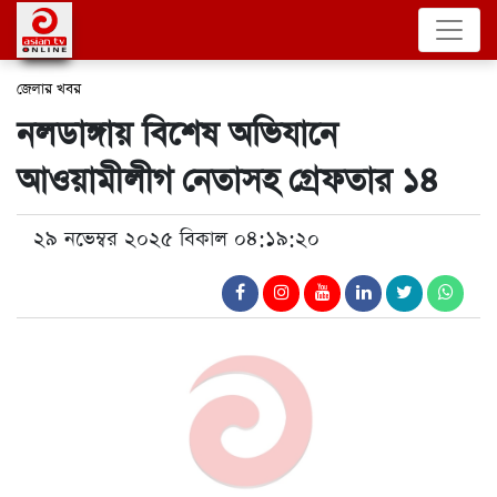
জেলার খবর
নলডাঙ্গায় বিশেষ অভিযানে
আওয়ামীলীগ নেতাসহ গ্রেফতার ১৪
২৯ নভেম্বর ২০২৫ বিকাল ০৪:১৯:২০