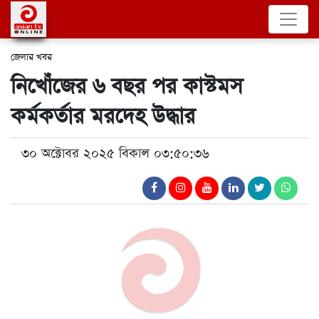
জেলার খবর
নিখোঁজের ৬ বছর পর কাস্টমস
কর্মকর্তার মরদেহ উদ্ধার
৩০ অক্টোবর ২০২৫ বিকাল ০৩:৫০:৩৬