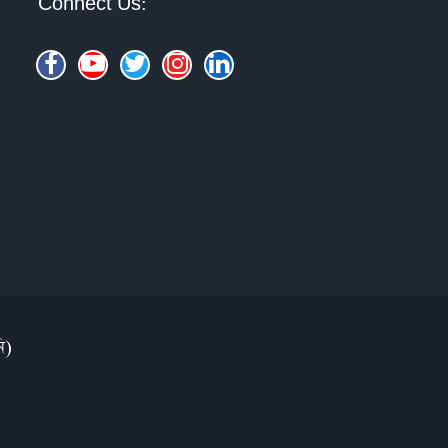
Connect Us:
ি)