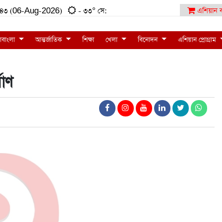
৫৮:৪৩ (06-Aug-2026)
- ৩৩° সে:
এশিয়ান ব
াবাংলা
আন্তর্জাতিক
শিক্ষা
খেলা
বিনোদন
এশিয়ান প্রোগ্রাম
মাণ