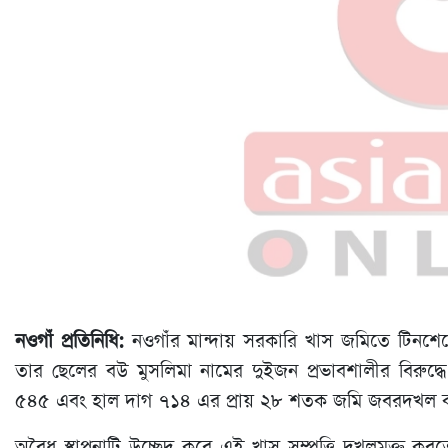
নওগাঁ প্রতিনিধি:
নওগাঁর মান্দায় সরকারি খাস জমিতে টিনশ
তার ছেলের বউ মুসলিমা নামের দুইজন প্রভাবশালীর বিরুদ
৫৪৫ এবং হাল দাগ ৭১৪ এর প্রায় ২৮ শতক জমি জবরদখল করে 
অবৈধ স্থাপনাটি উচ্ছেদ করে এই খাস সম্পত্তি দখলমুক্ত কর