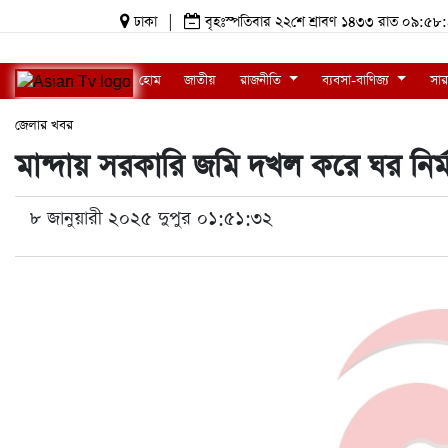
ঢাকা
|
বৃহঃস্পতিবার ২২শে শ্রাবণ ১৪৩৩ রাত ০৯:
হোম
জাতীয়
রাজনীতি
ব্যবসা-বাণিজ্য
সার
জেলার খবর
মান্দায় সরকারি জমি দখল করে ঘর নির্
৮ জানুয়ারী ২০২৫ দুপুর ০১:৫১:৩২