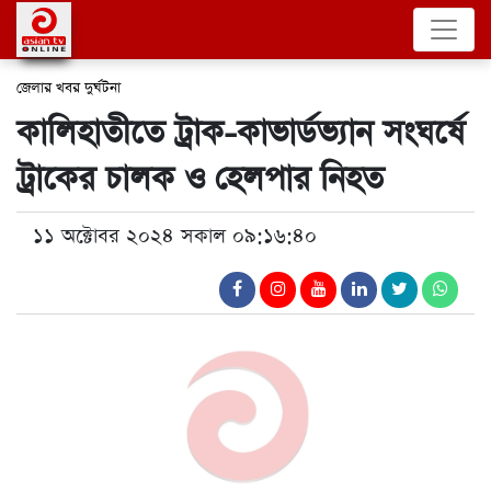
জেলার খবর
দুর্ঘটনা
কালিহাতীতে ট্রাক-কাভার্ডভ্যান সংঘর্ষে
ট্রাকের চালক ও হেলপার নিহত
১১ অক্টোবর ২০২৪ সকাল ০৯:১৬:৪০