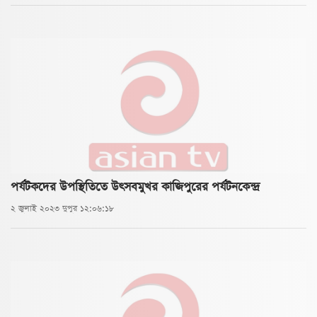
পর্যটকদের উপস্থিতিতে উৎসবমুখর কাজিপুরের পর্যটনকেন্দ্র
২ জুলাই ২০২৩ দুপুর ১২:০৬:১৮