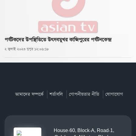
পর্যটকদের উপস্থিতিতে উৎসবমুখর কাজিপুরের পর্যটনকেন্দ্র
২ জুলাই ২০২৩ দুপুর ১২:০৬:১৮
আমাদের সম্পর্কে
শর্তাবলি
গোপনীয়তার নীতি
যোগাযোগ
House-60, Block-A, Road-1,