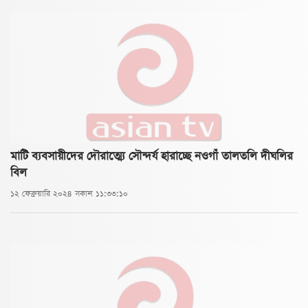
মাটি ব্যবসায়ীদের দৌরাত্ম্যে সৌন্দর্য হারাচ্ছে নওগাঁ তালতলি দীঘলির
বিল
১২ ফেব্রুয়ারি ২০২৪ সকাল ১১:৩৩:১০