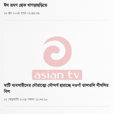
ঈদ ভ্রমণ হোক খাগড়াছড়িতে
১৬ জুন ২০২৪ দুপুর ০১:৪৯:৩৯
মাটি ব্যবসায়ীদের দৌরাত্ম্যে সৌন্দর্য হারাচ্ছে নওগাঁ তালতলি দীঘলির
বিল
১২ ফেব্রুয়ারি ২০২৪ সকাল ১১:৩৩:১০