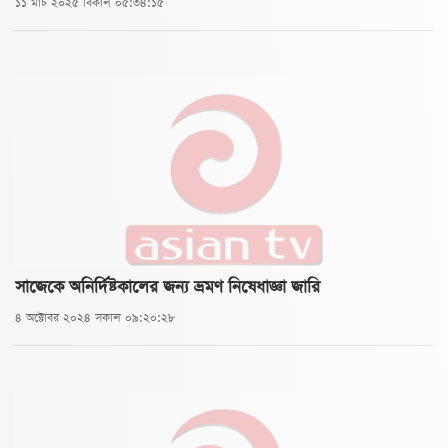
১১ মার্চ ২০২৫ বিকাল ০৫:৩৪:১৫
অন্যথায় দেশের উল্লেখযোগ্য প্রাকৃতিক পর্যটন কেন্দ্রগুলোর
তালিকা থেকে ধীরে ধীরে হারিয়ে যাবে এই অনন্য ম্যানগ্রোভ
বনাঞ্চল।
সাজেকে অনির্দিষ্টকালের জন্য ভ্রমণ নিষেধাজ্ঞা জারি
৪ অক্টোবর ২০২৪ সকাল ০৯:২০:২৮