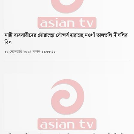
মাটি ব্যবসায়ীদের দৌরাত্ম্যে সৌন্দর্য হারাচ্ছে নওগাঁ তালতলি দীঘলির
বিল
১২ ফেব্রুয়ারি ২০২৪ সকাল ১১:৩৩:১০