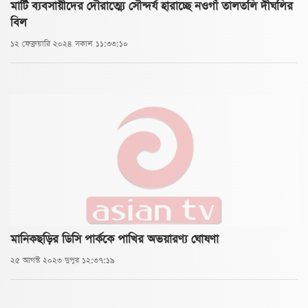
মাটি ব্যবসায়ীদের দৌরাত্ম্যে সৌন্দর্য হারাচ্ছে নওগাঁ তালতলি দীঘলির
বিল
১২ ফেব্রুয়ারি ২০২৪ সকাল ১১:৩৩:১০
মানিকছড়ির ডিসি পার্ককে পাখির অভয়ারণ্য ঘোষণা
২৫ আগস্ট ২০২৩ দুপুর ১২:৩৭:১৯