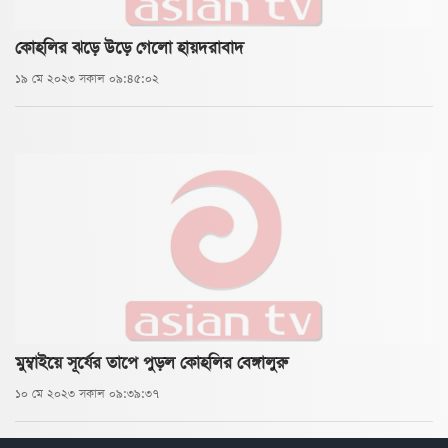
কোহলির ঝড়ে উড়ে গেলো হায়দরাবাদ
১৯ মে ২০২৩ সকাল ০৯:৪৫:০২
মুম্বাইয়ে সূর্যের তাপে পুড়ল কোহলির বেঙ্গালুরু
১০ মে ২০২৩ সকাল ০৯:৩৯:৩৭