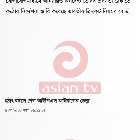
যোগাযোগমাধ্যমে অনিয়ন্ত্রিত কনটেন্ট তৈরির প্রবণতা ঠেকাতে
কঠোর নির্দেশনা জারি করেছে ভারতীয় ক্রিকেট নিয়ন্ত্রণ বোর্ড
(বিসিসিআই)। নতুন এই নির্দেশনার আওতায় শুধু খেলোয়াড় বা
ক্লাব কর্মকর্তারাই নন, তাদের পরিবারের সদস্য, সম্প্রচারকর্মী
এবং ফ্র্যাঞ্চাইজির আশপাশে কাজ করা কনটেন্ট নির্মাতারাও
থাকছেন নজরদারিতে।বোর্ড জানিয়েছে, এখন থেকে টুর্নামেন্ট
চলাকালে যত্রতত্র ছবি বা ভিডিও ধারণ এবং পোস্ট করা
নিরুৎসাহিত করা হবে। বিশেষ করে রিল বা পর্দার আড়ালের
ভিডিও কনটেন্টের মাধ্যমে সংবেদনশীল তথ্য ফাঁস হওয়ার
আশঙ্কা থেকেই এই পদক্ষেপ নেওয়া হয়েছে।ভারতীয়
হঠাৎ বদলে গেল আইপিএল ফাইনালের ভেন্যু
সংবাদমাধ্যম দ্য টাইমস অব ইন্ডিয়াকে বিসিসিআইয়ের একটি
৬ মে ২০২৬ সন্ধ্যা ০৬:১৯:০৪
সূত্র জানায়, চলতি মৌসুমেই কয়েকজন ধারাভাষ্যকারের
বিরুদ্ধে নিয়ম ভঙ্গের অভিযোগ উঠেছে। এক সাবেক
আন্তর্জাতিক ক্রিকেটারকে ম্যাচের গুরুত্বপূর্ণ মুহূর্তে ডাগআউটের