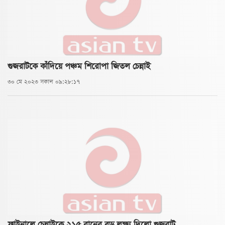
গুজরাটকে কাঁদিয়ে পঞ্চম শিরোপা জিতল চেন্নাই
৩০ মে ২০২৩ সকাল ০৯:২৮:১৭
ফাইনালে চেন্নাইকে ২১৫ রানের বড় লক্ষ্য দিলো গুজরাট