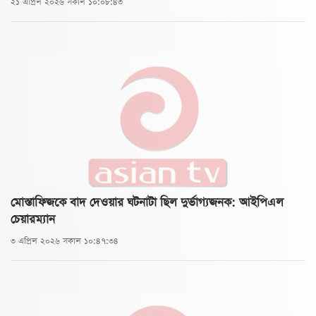
২১ এপ্রিল ২০২৬ সকাল ১০:০৮:৪৩
মোস্তাফিজকে বাদ দেওয়ার ঘটনাটা ছিল দুর্ভাগ্যজনক: আইপিএল
চেয়ারম্যান
৩ এপ্রিল ২০২৬ সকাল ১০:৪৭:৩৪