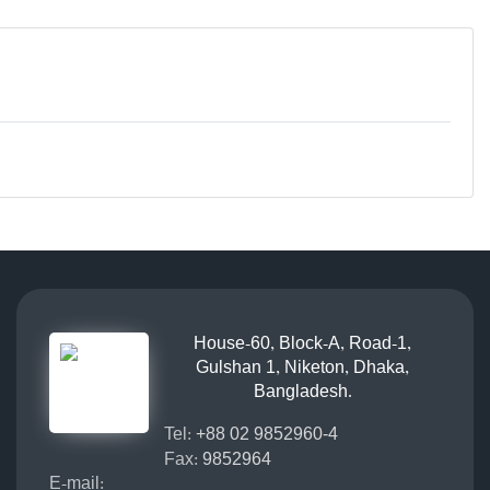
House-60, Block-A, Road-1,
Gulshan 1, Niketon, Dhaka,
Bangladesh.
Tel:
+88 02 9852960-4
Fax:
9852964
E-mail: