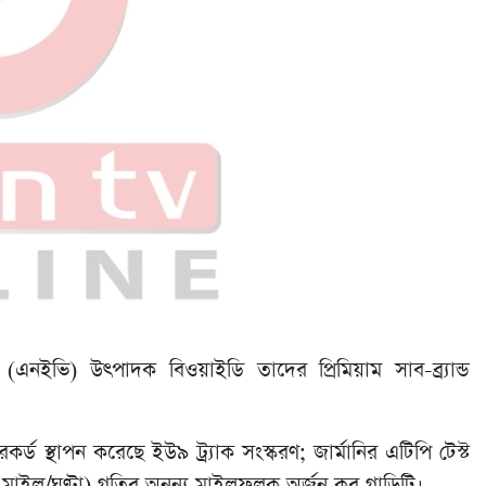
কল (এনইভি) উৎপাদক বিওয়াইডি তাদের প্রিমিয়াম সাব-ব্র্যান্ড
রেকর্ড স্থাপন করেছে ইউ৯ ট্র্যাক সংস্করণ; জার্মানির এটিপি টেস্ট
৪ মাইল/ঘণ্টা) গতির অনন্য মাইলফলক অর্জন কর গাড়িটি।