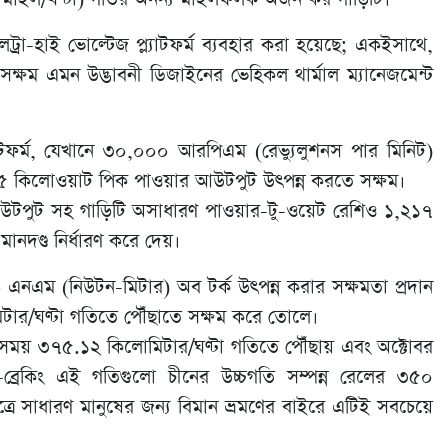
্রা-হাই ভোল্টেজ প্ল্যাটফর্ম ব্যবহার করা হয়েছে; একইসাথে,
ে সক্ষম এমন উদ্ভাবনী ডিজাইনের ভেহিকল থার্মাল ম্যানেজমেন্ট
্যাটফর্ম, যেখানে ৩০,০০০ আরপিএম (রেভ্যুলুশনস পার মিনিট)
৫৫৫ কিলোওয়াট পিক পাওয়ার আউটপুট উৎপন্ন করতে সক্ষম।
উটপুট সহ গাড়িটি অসাধারণ পাওয়ার-টু-ওয়েট রেশিও ১,২১৭
ানদণ্ড নির্ধারণ করে দেয়।
এনএম (নিউটন-মিটার) অব টর্ক উৎপন্ন করার সক্ষমতা প্রদান
িটার/ঘণ্টা গতিতে পৌঁছাতে সক্ষম করে তোলে।
 সময় ৩৭৫.১২ কিলোমিটার/ঘণ্টা গতিতে পৌঁছায় এবং অক্টোবর
ব্রেকিং এই গতিগুলো চীনের উচ্চগতি সম্পন্ন রেলের ৩৫০
্রে সাধারণ মানুষের জন্য বিমান ভ্রমণের বাইরে এটিই সবচেয়ে