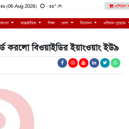
:৫৮:৪৯ (06-Aug-2026)
- ৩৩° সে:
এশিয়ান ব
াবাংলা
আন্তর্জাতিক
শিক্ষা
খেলা
বিনোদন
এশিয়ান প্রোগ্রাম
র্ড করলো বিওয়াইডির ইয়াংওয়াং ইউ৯