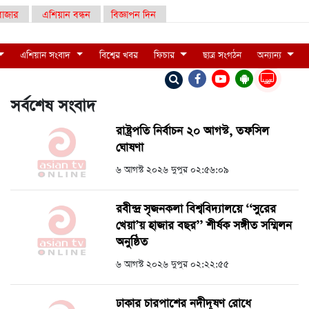
াজার
এশিয়ান বন্ধন
বিজ্ঞাপন দিন
এশিয়ান সংবাদ
বিশ্বের খবর
ফিচার
ছাত্র সংগঠন
অন্যান্য
LIVE
সর্বশেষ সংবাদ
রাষ্ট্রপতি নির্বাচন ২০ আগস্ট, তফসিল
ঘোষণা
৬ আগস্ট ২০২৬ দুপুর ০২:৫৬:০৯
রবীন্দ্র সৃজনকলা বিশ্ববিদ্যালয়ে ‘‘সুরের
খেয়া’য় হাজার বছর’’ শীর্ষক সঙ্গীত সম্মিলন
অনুষ্ঠিত
৬ আগস্ট ২০২৬ দুপুর ০২:২২:৫৫
ঢাকার চারপাশের নদীদূষণ রোধে