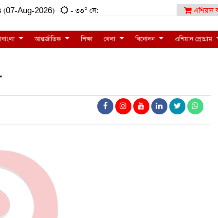
:৫৪ (07-Aug-2026)
- ৩৩° সে:
এশিয়ান ব
াবাংলা
আন্তর্জাতিক
শিক্ষা
খেলা
বিনোদন
এশিয়ান প্রোগ্রাম
ী