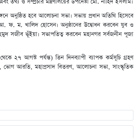
ং তথ্য ও সম্প্রচার মন্ত্রণালয়ের উপদেষ্টা মো. নাহিদ ইসলাম।
ঙ্গনে অনুষ্ঠিত হবে আলোচনা সভা। সভায় প্রধান অতিথি হিসেবে
ড. আ. ফ. ম. খালিদ হোসেন। অনুষ্ঠানের উদ্বোধন করবেন যুব ও
 মাহমুদ সজীব ভূঁইয়া। সভাপতিত্ব করবেন মহানগর সর্বজনীন পূজা
কে ২৭ আগস্ট পর্যন্ত) তিন দিনব্যাপী ব্যাপক কর্মসূচি গ্রহণ
্তন, ভোগ আরতি, মহাপ্রসাদ বিতরণ, আলোচনা সভা, সাংস্কৃতিক