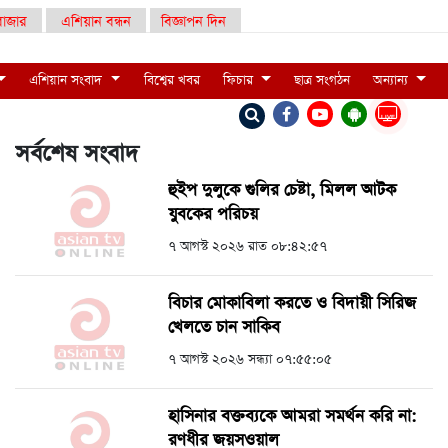
াজার
এশিয়ান বন্ধন
বিজ্ঞাপন দিন
এশিয়ান সংবাদ
বিশ্বের খবর
ফিচার
ছাত্র সংগঠন
অন্যান্য
LIVE
সর্বশেষ সংবাদ
হুইপ দুলুকে গুলির চেষ্টা, ‍মিলল আটক
যুবকের পরিচয়
৭ আগস্ট ২০২৬ রাত ০৮:৪২:৫৭
বিচার মোকাবিলা করতে ও বিদায়ী সিরিজ
খেলতে চান সাকিব
৭ আগস্ট ২০২৬ সন্ধ্যা ০৭:৫৫:০৫
হাসিনার বক্তব্যকে আমরা সমর্থন করি না:
রণধীর জয়সওয়াল