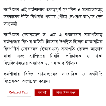
র‌্যাপিডের এই কর্মশালার গুরুত্বপূর্ণ সুপারিশ ও মতামতসমূহ
সরকারের নীতি-নির্ধারণী পর্যায়ে পৌঁছে দেওয়ার আশ্বাস দেন
তথ্যমন্ত্রী।
র‌্যাপিডের চেয়ারম্যান ড. এম এ রাজ্জাকের সভাপতিত্বে
কর্মশালায় বিশেষ অতিথি হিসেবে উপস্থিত ছিলেন ইকোনমিক
রিপোর্টার্স ফোরামের (ইআরএফ) সভাপতি দৌলত আক্তার
মালা এবং র‌্যাপিডের নির্বাহী পরিচালক ও ঢাকা
বিশ্ববিদ্যালয়ের অধ্যাপক ড. এম আবু ইউসুফ।
কর্মশালায় বিভিন্ন গণমাধ্যমের সাংবাদিক ও অর্থনীতি
বিশ্লেষকরা অংশগ্রহণ করেন।
তথ্যমন্ত্রী
জহির উদ্দিন স্বপন
Related Tag :