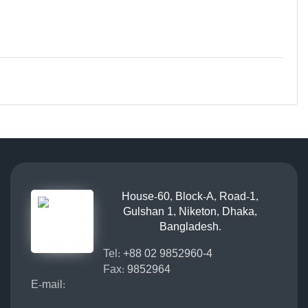
House-60, Block-A, Road-1,
Gulshan 1, Niketon, Dhaka,
Bangladesh.
Tel:
+88 02 9852960-4
Fax:
9852964
E-mail: