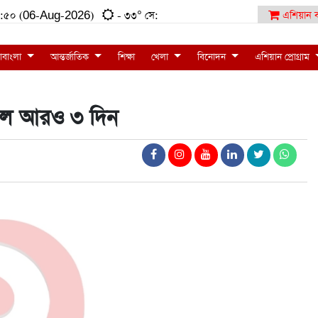
:৫৯:৫০ (06-Aug-2026)
- ৩৩° সে:
এশিয়ান ব
াবাংলা
আন্তর্জাতিক
শিক্ষা
খেলা
বিনোদন
এশিয়ান প্রোগ্রাম
বাড়ল আরও ৩ দিন