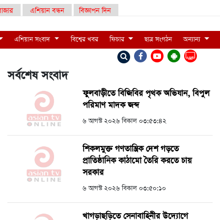
াজার
এশিয়ান বন্ধন
বিজ্ঞাপন দিন
এশিয়ান সংবাদ
বিশ্বের খবর
ফিচার
ছাত্র সংগঠন
অন্যান্য
LIVE
সর্বশেষ সংবাদ
ফুলবাড়ীতে বিজিবির পৃথক অভিযান, বিপুল
পরিমাণ মাদক জব্দ
৬ আগস্ট ২০২৬ বিকাল ০৩:৫৩:৪২
শিকলমুক্ত গণতান্ত্রিক দেশ গড়তে
প্রাতিষ্ঠানিক কাঠামো তৈরি করতে চায়
সরকার
৬ আগস্ট ২০২৬ বিকাল ০৩:৫০:১০
খাগড়াছড়িতে সেনাবাহিনীর উদ্যোগে