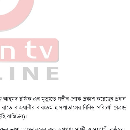
েষজ্ঞ আহমদ রফিক এর মৃত্যুতে গভীর শোক প্রকাশ করেছেন প্রধান
র রাতে রাজধানীর বারডেম হাসপাতালের নিবিড় পরিচর্যা কেন্দ্রে
লাইহি রাজিউন)।
 ভাষা আন্দোলনের এক অগ্রগণ্য সাক্ষী ও সংগ্রামী কণ্ঠস্বর।