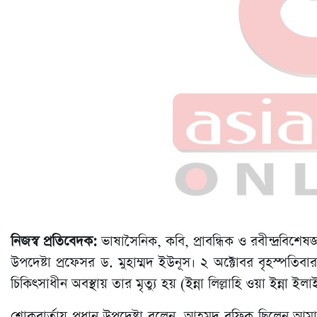
নিজস্ব প্রতিবেদক:
ভাষাসৈনিক, কবি, প্রাবন্ধিক ও রবীন্দ্রবিশ
উপদেষ্টা প্রফেসর ড. মুহাম্মদ ইউনূস। ২ অক্টোবর বৃহস্পতিবা
চিকিৎসাধীন অবস্থায় তার মৃত্যু হয় (ইন্না লিল্লাহি ওয়া ইন্না ই
শোকবার্তায় প্রধান উপদেষ্টা বলেন, আহমদ রফিক ছিলেন আমাদের