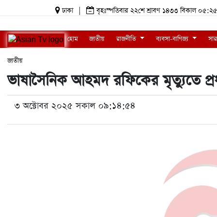
ঢাকা
|
বৃহঃস্পতিবার ২২শে শ্রাবণ ১৪৩৩ বিকাল ০৫
হোম
জাতীয়
রাজনীতি
ব্যবসা-বাণিজ্য
সার
জাতীয়
ভাষাসৈনিক আহমদ রফিকের মৃত‍্যুতে প্
৩ অক্টোবর ২০২৫ সকাল ০৯:১৪:৫৪