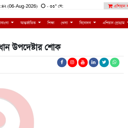
:২৫:৪২ (06-Aug-2026)
- ৩৩° সে:
এশিয়ান ব
াবাংলা
আন্তর্জাতিক
শিক্ষা
খেলা
বিনোদন
এশিয়ান প্রোগ্রাম
রধান উপদেষ্টার শোক