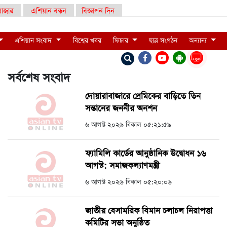
াজার
এশিয়ান বন্ধন
বিজ্ঞাপন দিন
এশিয়ান সংবাদ
বিশ্বের খবর
ফিচার
ছাত্র সংগঠন
অন্যান্য
LIVE
সর্বশেষ সংবাদ
দোয়ারাবাজারে প্রেমিকের বাড়িতে তিন
সন্তানের জননীর অনশন
৬ আগস্ট ২০২৬ বিকাল ০৫:২১:৫৯
ফ্যামিলি কার্ডের আনুষ্ঠানিক উদ্বোধন ১৬
আগস্ট: সমাজকল্যাণমন্ত্রী
৬ আগস্ট ২০২৬ বিকাল ০৫:২০:০৬
জাতীয় বেসামরিক বিমান চলাচল নিরাপত্তা
কমিটির সভা অনুষ্ঠিত