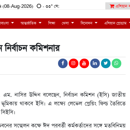
৬:৩৪ (08-Aug-2026)
- ৩৩° সে:
এশিয়ান ব
াবাংলা
আন্তর্জাতিক
শিক্ষা
খেলা
বিনোদন
এশিয়ান প্রোগ্রাম
ান নির্বাচন কমিশনার
ম. এম. নাসির উদ্দিন বলেছেন, নির্বাচন কমিশন (ইসি) জাতীয়
র ভূমিকায় থাকবে ইসি। এ লক্ষ্যে লেভেল প্লেয়িং ফিল্ড তৈরিতে
 সিইসি।
ের সম্মেলন কক্ষে ঈদ পরবর্তী কর্মকর্তাদের সঙ্গে মতবিনিময়