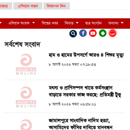
াজার
এশিয়ান বন্ধন
বিজ্ঞাপন দিন
এশিয়ান সংবাদ
বিশ্বের খবর
ফিচার
ছাত্র সংগঠন
অন্যান্য
LIVE
সর্বশেষ সংবাদ
হাম ও হামের উপসর্গে আরও ৪ শিশুর মৃত্যু
৮ আগস্ট ২০২৬ সন্ধ্যা ০৭:১৮:৫৩
মৎস্য ও প্রাণিসম্পদ খাতে কর্মসংস্থান
বাড়াতে সরকার কাজ করছে: প্রতিমন্ত্রী টুকু
৮ আগস্ট ২০২৬ সন্ধ্যা ০৬:৫৮:০১
জামালপুরে সাংবাদিক নাদিম হত্যা,
আসামিদের ফাঁসির দাবিতে মানবন্ধন