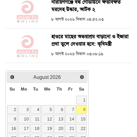
নারায়ণগঞ্জে বন্ধ গোডাউনে ক্ষতবিক্ষত
মরদেহ উদ্ধার, আটক ২
৮ আগস্ট ২০২৬ বিকাল ০৪:৫২:০৩
হাওরে মাছের অভয়াশ্রম বাড়ানো ও ইজারা
প্রথা তুলে দেওয়ার হবে: কৃষিমন্ত্রী
৮ আগস্ট ২০২৬ বিকাল ০৩:০৮:১৯
August
2026
Su
Mo
Tu
We
Th
Fr
Sa
1
2
3
4
5
6
7
8
9
10
11
12
13
14
15
16
17
18
19
20
21
22