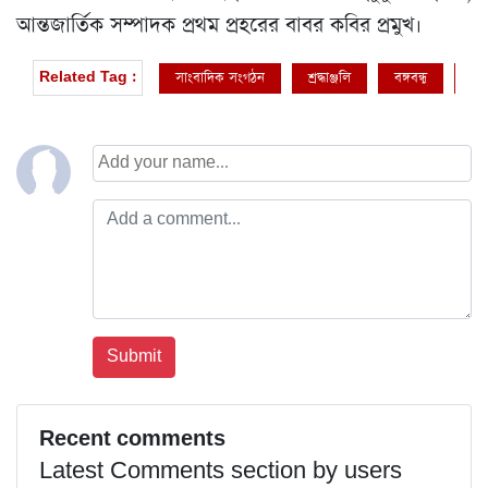
আন্তজার্তিক সম্পাদক প্রথম প্রহরের বাবর কবির প্রমুখ।
সাংবাদিক সংগঠন
শ্রদ্ধাঞ্জলি
বঙ্গবন্ধু
বঙ্গ
Related Tag :
Recent comments
Latest Comments section by users