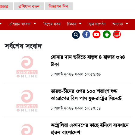
াজার
এশিয়ান বন্ধন
বিজ্ঞাপন দিন
এশিয়ান সংবাদ
বিশ্বের খবর
ফিচার
ছাত্র সংগঠন
অন্যান্য
LIVE
সর্বশেষ সংবাদ
সোনার দাম ভরিতে বাড়ল ৪ হাজার ৩৭৪
টাকা
৮ আগস্ট ২০২৬ সকাল ১০:৫৬:৩৮
ভারত-চীনের ওপর ১০০ শতাংশ শুল্ক
আরোপের বিল পাস যুক্তরাষ্ট্রের সিনেটে
৮ আগস্ট ২০২৬ সকাল ১০:৪৭:১৪
অস্ট্রেলিয়া একাদশের কাছে ইনিংস ব্যবধানে
হারল বাংলাদেশ