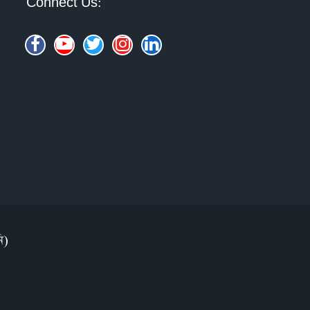
Connect Us:
ি)