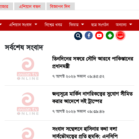
াজার
এশিয়ান বন্ধন
বিজ্ঞাপন দিন
এশিয়ান সংবাদ
বিশ্বের খবর
ফিচার
ছাত্র সংগঠন
অন্যান্য
LIVE
সর্বশেষ সংবাদ
তিনদিনের সফরে সৌদি আরবে পাকিস্তানের
প্রধানমন্ত্রী
৭ আগস্ট ২০২৬ সকাল ০৯:৪৫:৫২
জন্মসূত্রে মার্কিন নাগরিকত্বের সুযোগ সীমিত
করার আদেশে সই ট্রাম্পের
৭ আগস্ট ২০২৬ সকাল ০৯:৩৯:৪৬
সংবাদ সম্মেলনে হাসিনার কথা বলা
সার্বভৌমত্বের প্রতি হুমকি: এনসিপি