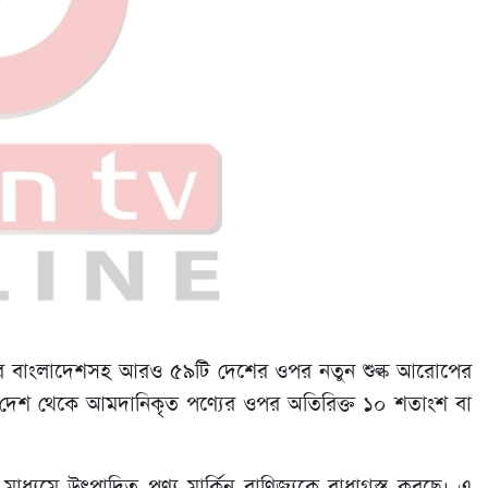
খ করে বাংলাদেশসহ আরও ৫৯টি দেশের ওপর নতুন শুল্ক আরোপের
বার ৬০টি দেশ থেকে আমদানিকৃত পণ্যের ওপর অতিরিক্ত ১০ শতাংশ বা
াধ্যমে উৎপাদিত পণ্য মার্কিন বাণিজ্যকে বাধাগ্রস্ত করছে। এ