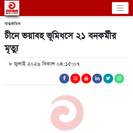
আন্তর্জাতিক
চীনে ভয়াবহ ভূমিধসে ২১ বনকর্মীর
মৃত্যু
৮ জুলাই ২০২৬ বিকাল ০৪:১৫:০৭