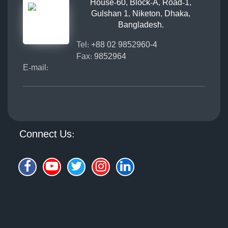
House-60, Block-A, Road-1,
Gulshan 1, Niketon, Dhaka,
Bangladesh.
Tel:
+88 02 9852960-4
Fax:
9852964
E-mail:
Connect Us: