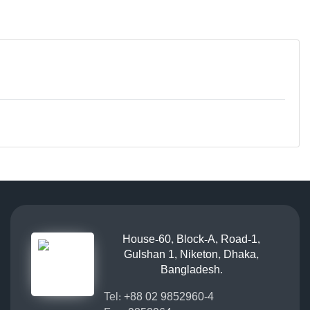
House-60, Block-A, Road-1,
Gulshan 1, Niketon, Dhaka,
Bangladesh.
Tel:
+88 02 9852960-4