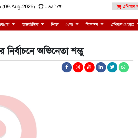
:৫০ (09-Aug-2026)
- ৩৩° সে:
এশিয়ান ব
াবাংলা
আন্তর্জাতিক
শিক্ষা
খেলা
বিনোদন
এশিয়ান প্রোগ্রাম
র নির্বাচনে অভিনেতা শম্ভু