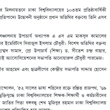
ের মিলনায়তনে ঢাকা বিশ্ববিদ্যালয়ের ১০৩তম প্রতিষ্ঠাবার্ষিকী
্রতিপাদ্যে উদ্বোধনী অনুষ্ঠানে প্রধান অতিথির বক্তব্যে তিনি এসব
ারের সঞ্চালনায় উপাচার্য অধ্যাপক এ এস এম মাকসুদ কামালের
রফেসর ইমেরিটাস সিরাজুল ইসলাম চৌধুরী। বিশেষ অতিথির বক্তব্য
াম্মদ সামাদ, প্রো উপাচার্য (শিক্ষা) ড. সীতেশ চন্দ্র বাছার,
লামনাই অ্যাসোসিয়েশনের সভাপতি আনোয়ারুল চৌধুরী পারভেজ।
জীর আহমেদ এবং ছাত্রলীগের কেন্দ্রীয় সভাপতি সাদ্দাম হোসেন
ে আন্দোলন, ’৫২ সালের ভাষা শহিদের রক্তে রঞ্জিত রাজপথ, ’৬৯
তিযুদ্ধে ঢাকা বিশ্ববিদ্যালয়ের শিক্ষক-শিক্ষার্থী ও কর্মচারীদের
তির পিতা বঙ্গবন্ধু শেখ মুজিবুর রহমান ঢাকা বিশ্ববিদ্যালয়