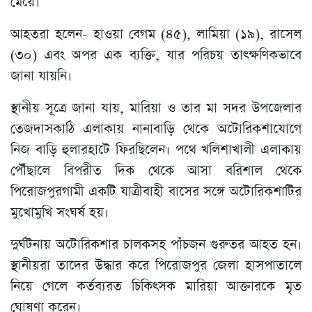
মেয়ে।
আহতরা হলেন- হাওয়া বেগম (৪৫), লামিয়া (১৯), রাসেল
(৩০) এবং অপর এক ব্যক্তি, যার পরিচয় তাৎক্ষণিকভাবে
জানা যায়নি।
স্থানীয় সূত্রে জানা যায়, মারিয়া ও তার মা সদর উপজেলার
তেজদাসকাঠি এলাকায় নানাবাড়ি থেকে অটোরিকশাযোগে
নিজ বাড়ি হুলারহাটে ফিরছিলেন। পথে খলিশাখালী এলাকায়
পৌঁছালে বিপরীত দিক থেকে আসা বরিশাল থেকে
পিরোজপুরগামী একটি যাত্রীবাহী বাসের সঙ্গে অটোরিকশাটির
মুখোমুখি সংঘর্ষ হয়।
দুর্ঘটনায় অটোরিকশার চালকসহ পাঁচজন গুরুতর আহত হন।
স্থানীয়রা তাদের উদ্ধার করে পিরোজপুর জেলা হাসপাতালে
নিয়ে গেলে কর্তব্যরত চিকিৎসক মারিয়া আক্তারকে মৃত
ঘোষণা করেন।