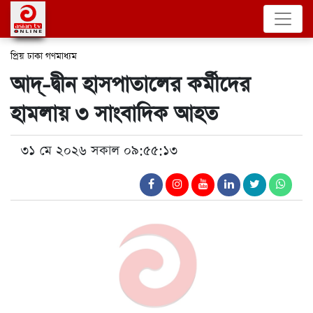
প্রিয় ঢাকা
গণমাধ্যম
আদ্-দ্বীন হাসপাতালের কর্মীদের
হামলায় ৩ সাংবাদিক আহত
৩১ মে ২০২৬ সকাল ০৯:৫৫:১৩