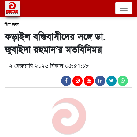
প্রিয় ঢাকা
কড়াইল বস্তিবাসীদের সঙ্গে ডা.
জুবাইদা রহমান’র মতবিনিময়
২ ফেব্রুয়ারি ২০২৬ বিকাল ০৫:৫৭:১৮