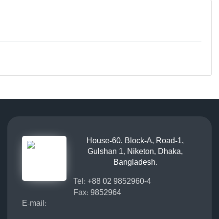
House-60, Block-A, Road-1,
Gulshan 1, Niketon, Dhaka,
Bangladesh.
Tel:
+88 02 9852960-4
Fax:
9852964
E-mail: