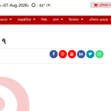
:৫৮ (07-Aug-2026)
- ৩৩° সে:
এশিয়ান ব
াবাংলা
আন্তর্জাতিক
শিক্ষা
খেলা
বিনোদন
এশিয়ান প্রোগ্রাম
র ৭