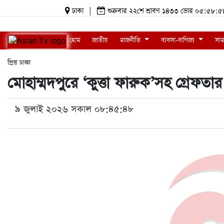
ঢাকা
|
শুক্রবার ২২শে শ্রাবণ ১৪৩৩ ভোর ০৫:৫৮
হোম
জাতীয়
রাজনীতি
ব্যবসা-বাণিজ্য
সার
প্রিয় ঢাকা
মোহাম্মদপুরে ‘কুত্তা ফারুক’সহ গ্রেফতা
৯ জুলাই ২০২৬ সকাল ০৮:৪৫:৪৮