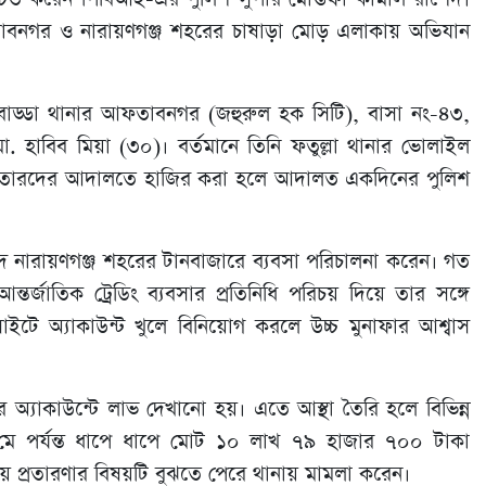
বনগর ও নারায়ণগঞ্জ শহরের চাষাড়া মোড় এলাকায় অভিযান
বাড্ডা থানার আফতাবনগর (জহুরুল হক সিটি), বাসা নং-৪৩,
াবিব মিয়া (৩০)। বর্তমানে তিনি ফতুল্লা থানার ভোলাইল
রেফতারদের আদালতে হাজির করা হলে আদালত একদিনের পুলিশ
দ নারায়ণগঞ্জ শহরের টানবাজারে ব্যবসা পরিচালনা করেন। গত
তর্জাতিক ট্রেডিং ব্যবসার প্রতিনিধি পরিচয় দিয়ে তার সঙ্গে
টে অ্যাকাউন্ট খুলে বিনিয়োগ করলে উচ্চ মুনাফার আশ্বাস
 অ্যাকাউন্টে লাভ দেখানো হয়। এতে আস্থা তৈরি হলে বিভিন্ন
 মে পর্যন্ত ধাপে ধাপে মোট ১০ লাখ ৭৯ হাজার ৭০০ টাকা
ে প্রতারণার বিষয়টি বুঝতে পেরে থানায় মামলা করেন।