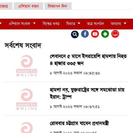
াজার
এশিয়ান বন্ধন
বিজ্ঞাপন দিন
এশিয়ান সংবাদ
বিশ্বের খবর
ফিচার
ছাত্র সংগঠন
অন্যান্য
LIVE
সর্বশেষ সংবাদ
লেবাননে ৫ মাসে ইসরায়েলি হামলায় নিহত
৪ হাজার ৩৩৫ জন
৮ আগস্ট ২০২৬ সকাল ০৮:৪৫:৩৬
হামলা নয়, যুক্তরাষ্ট্রের সঙ্গে সমঝোতা চায়
ইরান: ট্রাম্প
৮ আগস্ট ২০২৬ সকাল ০৮:৩৭:৫১
রোববার চট্টগ্রাম যাবেন প্রধানমন্ত্রী