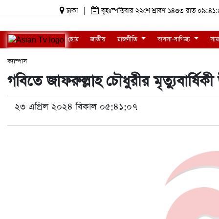
ঢাকা
|
বৃহঃস্পতিবার ২২শে শ্রাবণ ১৪৩৩ রাত ০৯:
হোম
জাতীয়
রাজনীতি
ব্যবসা-বাণিজ্য
সার
ক্যাম্পাস
গবিতে জাফরুল্লাহ চৌধুরীর মৃত্যুবার্ষিক
২৩ এপ্রিল ২০২৪ বিকাল ০৫:৪১:০৭