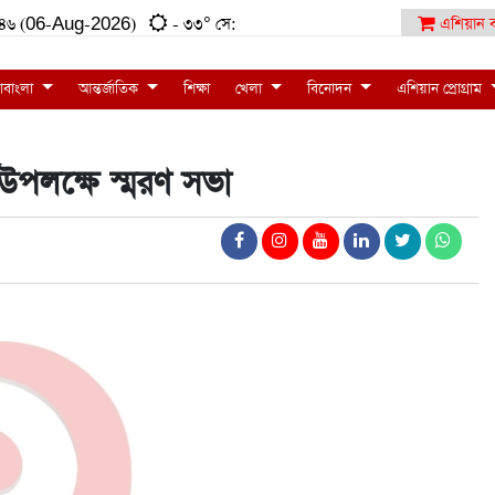
৪১:৪৬ (06-Aug-2026)
- ৩৩° সে:
এশিয়ান ব
াবাংলা
আন্তর্জাতিক
শিক্ষা
খেলা
বিনোদন
এশিয়ান প্রোগ্রাম
ী উপলক্ষে স্মরণ সভা