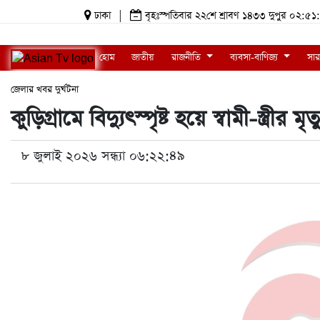
ঢাকা
|
বৃহঃস্পতিবার ২২শে শ্রাবণ ১৪৩৩ দুপুর ০২
হোম
জাতীয়
রাজনীতি
ব্যবসা-বাণিজ্য
সার
জেলার খবর
দুর্ঘটনা
কুড়িগ্রামে বিদ্যুৎস্পৃষ্ট হয়ে স্বামী-স্ত্রীর মৃত্
৮ জুলাই ২০২৬ সন্ধ্যা ০৬:২২:৪৯