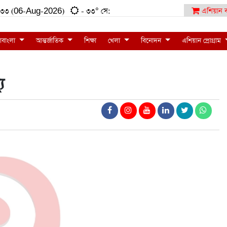
:৫১:৩৩ (06-Aug-2026)
- ৩৩° সে:
এশিয়ান ব
াবাংলা
আন্তর্জাতিক
শিক্ষা
খেলা
বিনোদন
এশিয়ান প্রোগ্রাম
যু