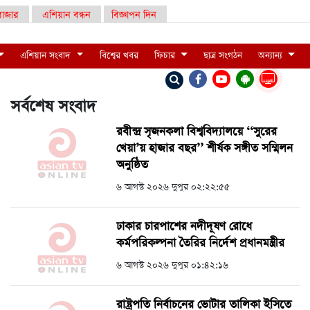
াজার
এশিয়ান বন্ধন
বিজ্ঞাপন দিন
এশিয়ান সংবাদ
বিশ্বের খবর
ফিচার
ছাত্র সংগঠন
অন্যান্য
LIVE
সর্বশেষ সংবাদ
রবীন্দ্র সৃজনকলা বিশ্ববিদ্যালয়ে ‘‘সুরের
খেয়া’য় হাজার বছর’’ শীর্ষক সঙ্গীত সম্মিলন
অনুষ্ঠিত
৬ আগস্ট ২০২৬ দুপুর ০২:২২:৫৫
ঢাকার চারপাশের নদীদূষণ রোধে
কর্মপরিকল্পনা তৈরির নির্দেশ প্রধানমন্ত্রীর
৬ আগস্ট ২০২৬ দুপুর ০১:৪২:১৬
রাষ্ট্রপতি নির্বাচনের ভোটার তালিকা ইসিতে