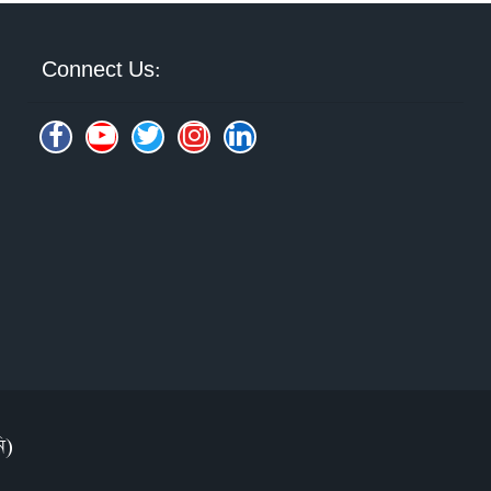
Connect Us:
ি)