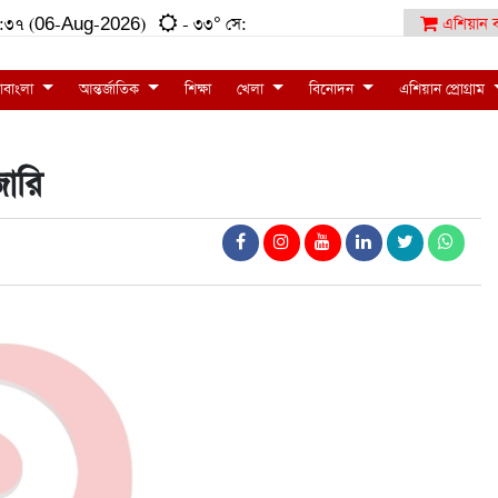
:০৩:৩৭ (06-Aug-2026)
- ৩৩° সে:
এশিয়ান ব
াবাংলা
আন্তর্জাতিক
শিক্ষা
খেলা
বিনোদন
এশিয়ান প্রোগ্রাম
ারি