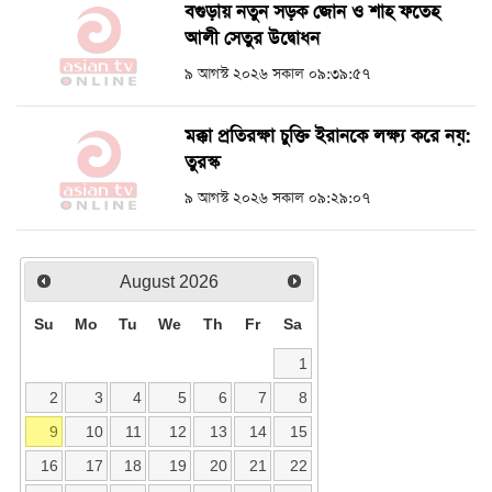
বগুড়ায় নতুন সড়ক জোন ও শাহ ফতেহ
আলী সেতুর উদ্বোধন
৯ আগস্ট ২০২৬ সকাল ০৯:৩৯:৫৭
মক্কা প্রতিরক্ষা চুক্তি ইরানকে লক্ষ্য করে নয়:
তুরস্ক
৯ আগস্ট ২০২৬ সকাল ০৯:২৯:০৭
August
2026
Su
Mo
Tu
We
Th
Fr
Sa
1
2
3
4
5
6
7
8
9
10
11
12
13
14
15
16
17
18
19
20
21
22