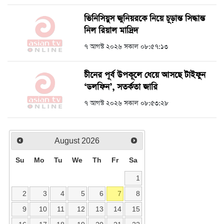
ভিনিসিয়ুস জুনিয়রকে নিয়ে চূড়ান্ত সিদ্ধান্ত
নিল রিয়াল মাদ্রিদ
৭ আগস্ট ২০২৬ সকাল ০৮:৫৭:১৩
চীনের পূর্ব উপকূলে ধেয়ে আসছে টাইফুন
‘ডলফিন’, সতর্কতা জারি
৭ আগস্ট ২০২৬ সকাল ০৮:৫৩:২৮
August
2026
Su
Mo
Tu
We
Th
Fr
Sa
1
2
3
4
5
6
7
8
9
10
11
12
13
14
15