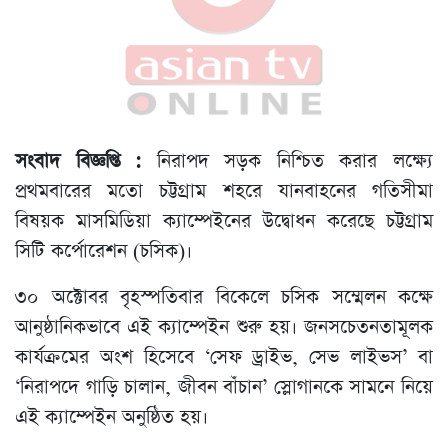
সংবাদ বিজ্ঞপ্তি :
নিরাপদ সড়ক নিশ্চিত করার লক্ষ্যে
প্রথমবারের মতো চট্টগ্রাম শহরে যানবাহনের গতিসীমা
বিষয়ক মাসমিডিয়া ক্যাম্পেইনের উদ্বোধন করেছে চট্টগ্রাম
সিটি কর্পোরেশন (চসিক)।
৩০ অক্টোবর বৃহস্পতিবার বিকেলে চসিক সম্মেলন কক্ষে
আনুষ্ঠানিকভাবে এই ক্যাম্পেইন শুরু হয়। জনসচেতনতামূলক
কার্যক্রমের অংশ হিসেবে ‘সেফ ড্রাইভ, সেভ লাইভস’ বা
‘নিরাপদে গাড়ি চালান, জীবন বাঁচান’ স্লোগানকে সামনে নিয়ে
এই ক্যাম্পেইন অনুষ্ঠিত হয়।