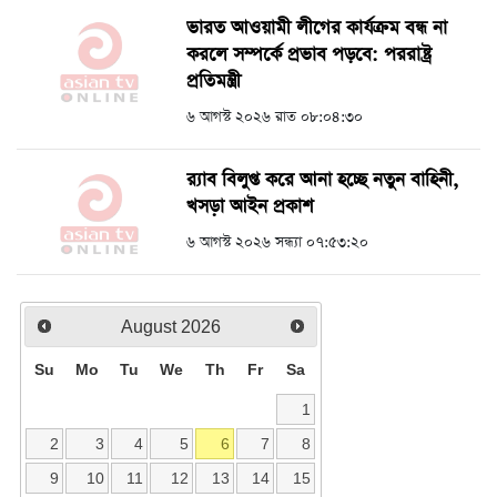
ভারত আওয়ামী লীগের কার্যক্রম বন্ধ না
করলে সম্পর্কে প্রভাব পড়বে: পররাষ্ট্র
প্রতিমন্ত্রী
৬ আগস্ট ২০২৬ রাত ০৮:০৪:৩০
র‍্যাব বিলুপ্ত করে আনা হচ্ছে নতুন বাহিনী,
খসড়া আইন প্রকাশ
৬ আগস্ট ২০২৬ সন্ধ্যা ০৭:৫৩:২০
August
2026
Su
Mo
Tu
We
Th
Fr
Sa
1
2
3
4
5
6
7
8
9
10
11
12
13
14
15