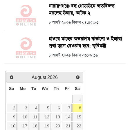
নারায়ণগঞ্জে বন্ধ গোডাউনে ক্ষতবিক্ষত
মরদেহ উদ্ধার, আটক ২
৮ আগস্ট ২০২৬ বিকাল ০৪:৫২:০৩
হাওরে মাছের অভয়াশ্রম বাড়ানো ও ইজারা
প্রথা তুলে দেওয়ার হবে: কৃষিমন্ত্রী
৮ আগস্ট ২০২৬ বিকাল ০৩:০৮:১৯
August
2026
Su
Mo
Tu
We
Th
Fr
Sa
1
2
3
4
5
6
7
8
9
10
11
12
13
14
15
16
17
18
19
20
21
22