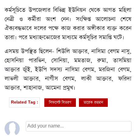
কর্মসূচিতে উপজেলার বিভিন্ন ইউনিয়ন থেকে আগত মহিলা
নেত্রী ও কর্মীরা অংশ নেন। সংক্ষিপ্ত আলোচনা শেষে
ঐক্যবদ্ধভাবে দলের পক্ষে কাজ করার অঙ্গীকার ব্যক্ত করেন
তারা। পরে মধ্যাহ্নভোজের মাধ্যমে কর্মসূচির সমাপ্তি ঘটে।
এসময় উপস্থিত ছিলেন- শিউলি আক্তার, নাসিমা বেগম নাসু,
হোসনিয়া পারভিন, সোনিয়া, মমতাজ, রুমা, তাসমিয়া
আক্তার জুঁই, ইউপি সদস্য নাসিমা বেগম, মরজিনা বেগম,
লাভলী আক্তার, নার্গীস বেগম, লাকী আক্তার, ফরিদা
আক্তার, শাহানাজ, আমেনা প্রমুখ।
লিফলেট বিতরণ
তারেক রহমান
Related Tag :