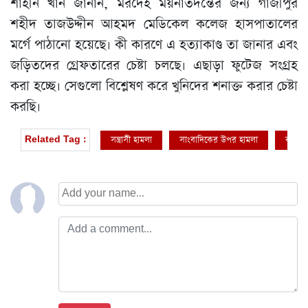
শাহীন খান জানান, মরদেহ ময়নাতদন্তের জন্য গাজীপুর
শহীদ তাজউদ্দীন আহমদ মেডিকেল কলেজ হাসপাতালের
মর্গে পাঠানো হয়েছে। কী কারণে এ হত্যাকাণ্ড তা জানার এবং
জড়িতদের গ্রেফতারের চেষ্টা চলছে। এছাড়া ফুটেজ সংগ্রহ
করা হচ্ছে। সেগুলো বিশ্লেষণ করে খুনিদের শনাক্ত করার চেষ্টা
করছি।
সন্ত্রাসী হামলা
সাংবাদিকের উপর হামলা
কুপিয়ে 
Related Tag :