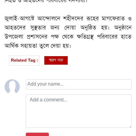
নিহত ও আহতদের পরিবারের সদস্যরা।
জুলাই-আগস্টে আন্দোলনে শহীদদের রূহের মাগফেরাত ও
আহতদের সুস্থতার জন্য দোয়া অনুষ্ঠিত হয়। অনুষ্ঠা‌নে
উপজেলা প্রশাসনের পক্ষ থেকে ক্ষ‌তিগ্রস্থ‌ প‌রিবা‌রের হা‌তে
আর্থিক সহায়তা তু‌লে দেয়া হয়।
স্মরণ সভা
Related Tag :