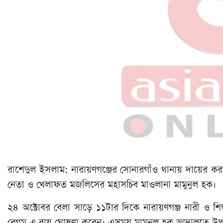
রাশেদুল ইসলাম: নারায়ণগঞ্জের সোনারগাঁও থানায় দায়ের ক
নেতা ও খেলাফত মজলিসের মহাসচিব মাওলানা মামুনুল হক।
২৪ অক্টোবর বেলা সাড়ে ১১টার দিকে নারায়ণগঞ্জ নারী ও শিশ
বেগম এ রায় ঘোষণা করেন। এসময় মামুনুল হক আদালতে উপস্