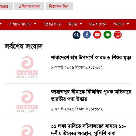
াজার
এশিয়ান বন্ধন
বিজ্ঞাপন দিন
এশিয়ান সংবাদ
বিশ্বের খবর
ফিচার
ছাত্র সংগঠন
অন্যান্য
LIVE
সর্বশেষ সংবাদ
সারাদেশে হাম উপসর্গে আরও ৬ শিশুর মৃত্যু
৬ আগস্ট ২০২৬ বিকাল ০৪:৩৯:২২
জামালপুর সীমান্তে বিজিবির পৃথক অভিযানে
ভারতীয় পণ্য উদ্ধার
৬ আগস্ট ২০২৬ বিকাল ০৪:২৩:০২
১১ দফা দাবিতে সচিবালয়ের সামনে ১১-
দলীয় ঐক্যের অবস্থান, পুলিশি বাধা