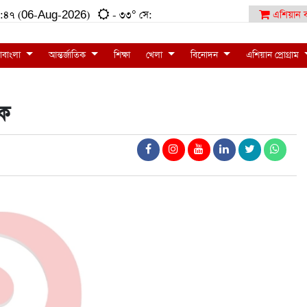
:৪৫:৪৭ (06-Aug-2026)
- ৩৩° সে:
এশিয়ান ব
াবাংলা
আন্তর্জাতিক
শিক্ষা
খেলা
বিনোদন
এশিয়ান প্রোগ্রাম
হক