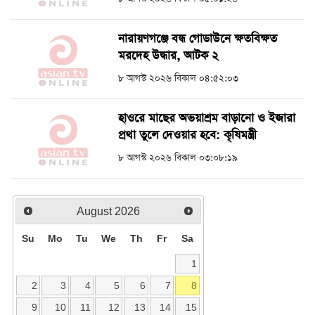
নারায়ণগঞ্জে বন্ধ গোডাউনে ক্ষতবিক্ষত
মরদেহ উদ্ধার, আটক ২
৮ আগস্ট ২০২৬ বিকাল ০৪:৫২:০৩
হাওরে মাছের অভয়াশ্রম বাড়ানো ও ইজারা
প্রথা তুলে দেওয়ার হবে: কৃষিমন্ত্রী
৮ আগস্ট ২০২৬ বিকাল ০৩:০৮:১৯
August
2026
Su
Mo
Tu
We
Th
Fr
Sa
1
2
3
4
5
6
7
8
9
10
11
12
13
14
15