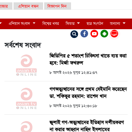
াজার
এশিয়ান বন্ধন
বিজ্ঞাপন দিন
এশিয়ান সংবাদ
বিশ্বের খবর
ফিচার
ছাত্র সংগঠন
অন্যান্য
LIVE
সর্বশেষ সংবাদ
জিডিপির ৫ শতাংশ চিকিৎসা খাতে ব্যয় করা
হবে: মির্জা ফখরুল
৮ আগস্ট ২০২৬ দুপুর ১২:৪১:৩৭
গণঅভ্যুত্থানের সঙ্গে প্রথম বেইমানি করেছেন
ডা. শফিকুর রহমান: রাশেদ খান
৮ আগস্ট ২০২৬ দুপুর ১২:৩০:১৮
জুলাই গণ-অভ্যুত্থানের ইতিহাস দলীয়করণ
না করার আহ্বান নাহিদ ইসলামের