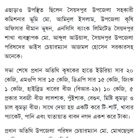
এছাড়াও উপস্থিত ছিলেন সৈয়দপুর উপজেলা সহকারী
কমিশনার ভূমি মো. আমিনুল ইসলাম, উপজেলা কৃষি
অফিসার ধীমান ভূষন, এনসিসি ব্যাংক লিমিটেড সৈয়দপুর
শাখা ব্যবস্থাপক মো. আব্দুল আউয়াল, সৈয়দপুর উপজেলা
পরিষদের ভাইস চেয়ারম্যান আজমল হোসেন সরকারসহ
অনেকে।
সভা শেষে প্রধান অতিথি কৃষকের হাতে ইউরিয়া সার ২০
কেজি, এমওপি সার ১৫ কেজি, ডিএপি সার ১৫ কেজি, জিংক
১ কেজি, হাইব্রিড ধারের বীজ (বিআর-২৯) ১০ কেজি, ৫
প্রকার সবজী বীজ লালশাক, পুঁইশাক, বেগুন, মিষ্টি কুমড়া ও
চাল কুমড়া বীজ। সাথে দেয়া হয় একটি করে টি-শার্ট, খাবার
প্যাকেট, পানি এবং যাতায়াত বাবদ নগদ একশ করে টাকা।
প্রধান অতিথি উপজেলা পরিষদ চেয়ারম্যান মো. মোখছেদুল