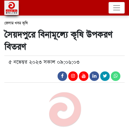
জেলার খবর
কৃষি
সৈয়দপুরে বিনামূল্যে কৃষি উপকরণ
বিতরণ
৫ নভেম্বর ২০২৩ সকাল ০৯:০৬:০৩