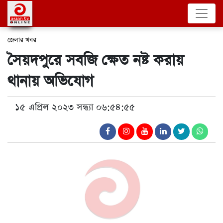
জেলার খবর
সৈয়দপুরে সবজি ক্ষেত নষ্ট করায়
থানায় অভিযোগ
১৫ এপ্রিল ২০২৩ সন্ধ্যা ০৬:৫৪:৫৫