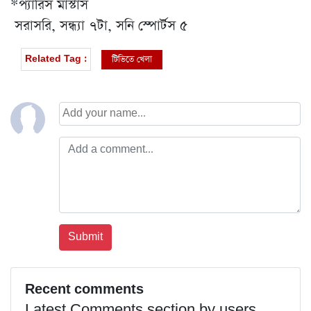
*প্যারিস মাস্টার্স
সরাসরি, সন্ধ্যা ৭টা, সনি স্পোর্টস ৫
টিভিতে খেলা
Related Tag :
Recent comments
Latest Comments section by users