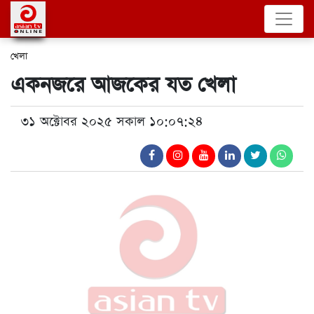
খেলা
একনজরে আজকের যত খেলা
৩১ অক্টোবর ২০২৫ সকাল ১০:০৭:২৪